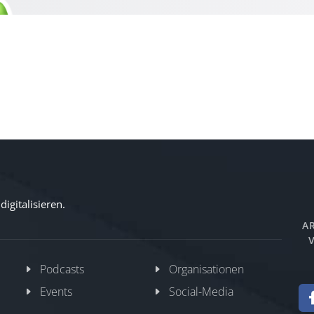
igitalisieren.
AR
V
Podcasts
Organisationen
Events
Social-Media