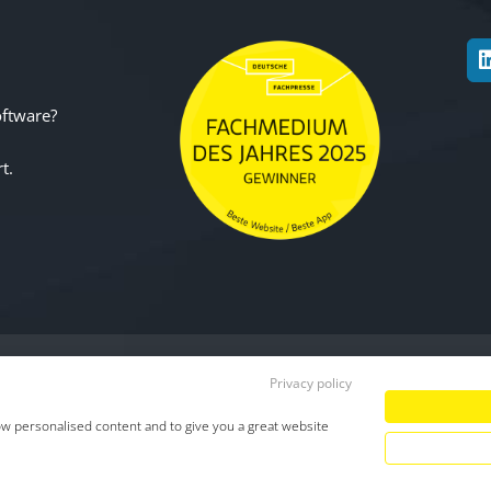
oftware?
t.
Privacy policy
Datenschutz
|
Impressum
|
TDM-Vorbeha
ow personalised content and to give you a great website