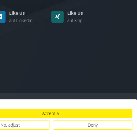
Like Us
Like Us
auf LinkedIn
auf Xing
Accept all
lt
|
Hinweisgebersystem
|
Umgang mit KI
No, adjust
Deny