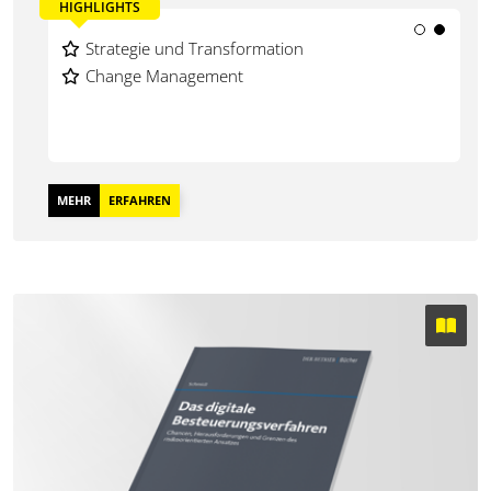
HIGHLIGHTS
Technologie und Innovation
Strategie und Transformation
Recht und Verwaltung
Change Management
MEHR
ERFAHREN