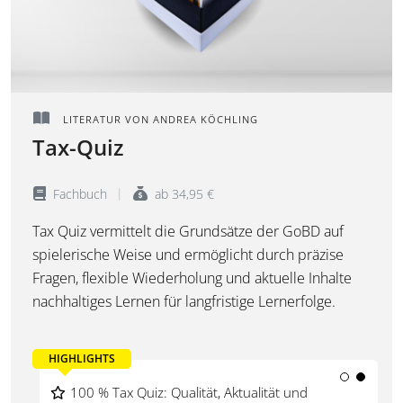
LITERATUR VON ANDREA KÖCHLING
Tax-Quiz
Fachbuch
ab 34,95 €
Tax Quiz vermittelt die Grundsätze der GoBD auf
spielerische Weise und ermöglicht durch präzise
Fragen, flexible Wiederholung und aktuelle Inhalte
nachhaltiges Lernen für langfristige Lernerfolge.
HIGHLIGHTS
100 % GoBD: Erstes Lernkartenspiel der GoBD
100 % Tax Quiz: Qualität, Aktualität und