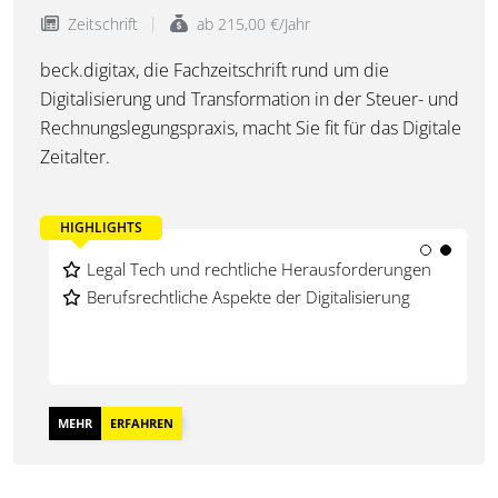
Zeitschrift
ab 215,00 €/Jahr
beck.digitax, die Fachzeitschrift rund um die
Digitalisierung und Transformation in der Steuer- und
Rechnungslegungspraxis, macht Sie fit für das Digitale
Zeitalter.
HIGHLIGHTS
Aktuelle Entwicklungen im Steuerrecht und
Legal Tech und rechtliche Herausforderungen
Rechnungswesen
Berufsrechtliche Aspekte der Digitalisierung
Digitale Geschäftsmodelle und Technologien
MEHR
ERFAHREN