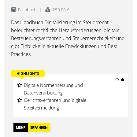
Fachbuch
250,00 €
Das Handbuch Digitalisierung im Steuerrecht
beleuchtet rechtliche Herausforderungen, digitale
Besteuerungsverfahren und Steuergerechtigkeit und
gibt Einblicke in aktuelle Entwicklungen und Best
Practices.
HIGHLIGHTS
Digitale Transformation im Steuerrecht
Digitale Normensetzung und
Steuergerechtigkeit durch digitale Prozesse
Datenverarbeitung
Gerichtsverfahren und digitale
Streitvermeidung
MEHR
ERFAHREN