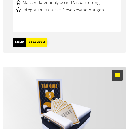
Optimale Vorbereitung der Betriebsprüfung
Massendatenanalyse und Visualisierung
Digitale Prüfmethoden im Fokus
Integration aktueller Gesetzesänderungen
MEHR
ERFAHREN