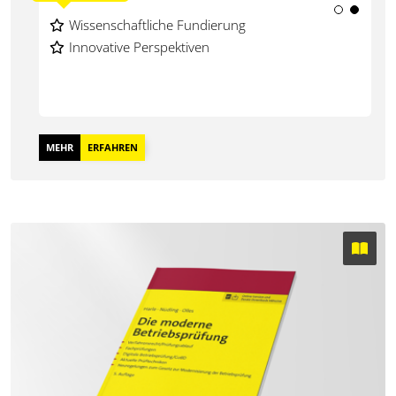
Umfassender Überblick über das Thema
Wissenschaftliche Fundierung
Praxisnahe Lösungen
Innovative Perspektiven
MEHR
ERFAHREN