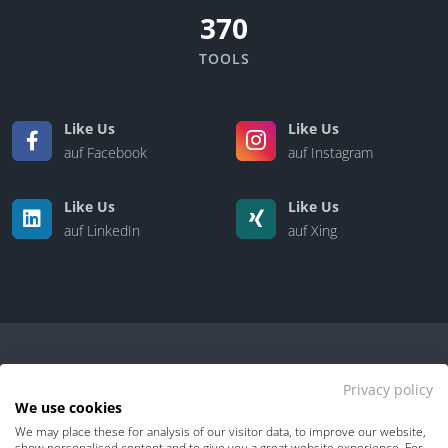
370
TOOLS
Like Us
Like Us
auf Facebook
auf Instagram
Like Us
Like Us
auf LinkedIn
auf Xing
Privacy policy
We use cookies
We may place these for analysis of our visitor data, to improve our website,
Kontakt
|
Über uns
show personalised content and to give you a great website experience. For