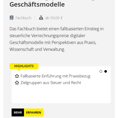
Geschäftsmodelle
Fachbuch
ab 59,00 €
Das Fachbuch bietet einen fallbasierten Einstieg in
steuerliche Verrechnungspreise digitaler
Geschäftsmodelle mit Perspektiven aus Praxis,
Wissenschaft und Verwaltung.
HIGHLIGHTS
Verrechnungspreise im digitalen Wandel
Fallbasierte Einführung mit Praxisbezug
Fremdvergleich in digitalen Modellen
Zielgruppen aus Steuer und Recht
MEHR
ERFAHREN