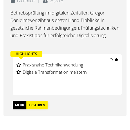
Fachbuch
29,80 €
Betriebsprüfung im digitalen Zeitalter: Gregor
Danielmeyer gibt aus erster Hand Einblicke in
gesetzliche Rahmenbedingungen, Prüfungstechniken
und Praxistipps für erfolgreiche Digitalisierung.
HIGHLIGHTS
Digitale Betriebsprüfungsexpertise
Praxisnahe Technikanwendung
Gesetzeskonforme Digitalisierung
Digitale Transformation meistern
MEHR
ERFAHREN