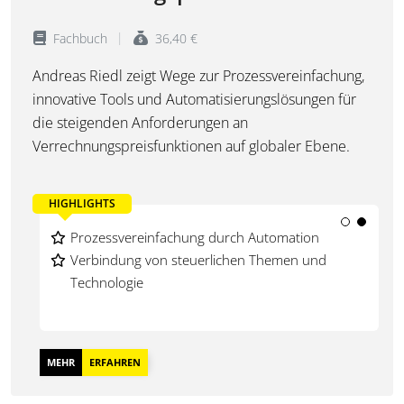
Fachbuch
36,40 €
Andreas Riedl zeigt Wege zur Prozessvereinfachung,
innovative Tools und Automatisierungslösungen für
die steigenden Anforderungen an
Verrechnungspreisfunktionen auf globaler Ebene.
HIGHLIGHTS
Digitalisierung der Transfer Pricing-Funktion
Prozessvereinfachung durch Automation
Innovative Transfer Pricing-Tools im Fokus
Verbindung von steuerlichen Themen und
Technologie
MEHR
ERFAHREN