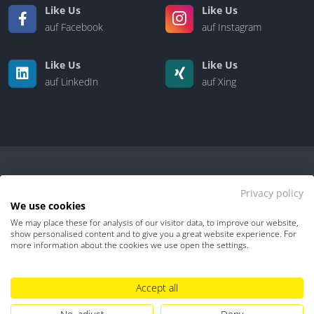
Like Us
Like Us
auf Facebook
auf Instagram
Like Us
Like Us
auf LinkedIn
auf Xing
Privacy policy
We use cookies
We may place these for analysis of our visitor data, to improve our website,
Kontakt
|
Über uns
show personalised content and to give you a great website experience. For
more information about the cookies we use open the settings.
Datenschutz
Impressum
TDM-Vorbehalt
Accept all
Hinweisgebersystem
Umgang mit KI