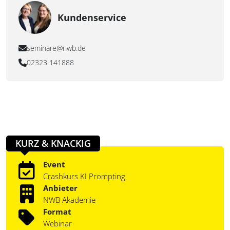
Kundenservice
seminare@nwb.de
02323 141888
KURZ & KNACKIG
Event
Crashkurs KI Prompting
Anbieter
NWB Akademie
Format
Webinar