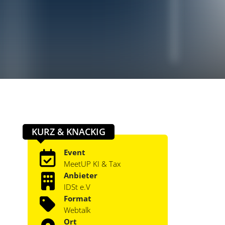
KURZ & KNACKIG
Event
MeetUP KI & Tax
Anbieter
IDSt e.V
Format
Webtalk
Ort