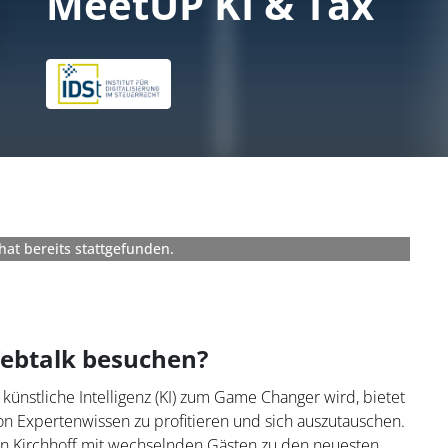
MeetUP KI & Tax
hat bereits stattgefunden.
ebtalk besuchen?
o künstliche Intelligenz (KI) zum Game Changer wird, bietet
n Expertenwissen zu profitieren und sich auszutauschen.
en Kirchhoff mit wechselnden Gästen zu den neuesten