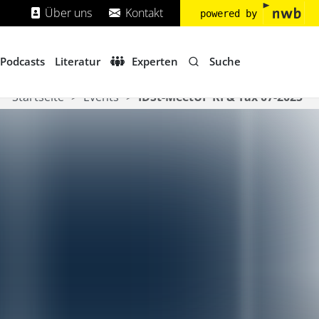
Über uns
Kontakt
powered by
Suche
Podcasts
Literatur
Experten
Startseite
Events
IDSt-MeetUP KI & Tax 07-2025