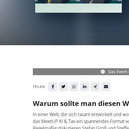
Das Event 
TEILEN:
Warum sollte man diesen W
In einer Welt, die sich rasant entwickelt und w
das MeetUP KI & Tax ein spannendes Format vo
Regelmäßig diskutieren Stefan Groß und Steff