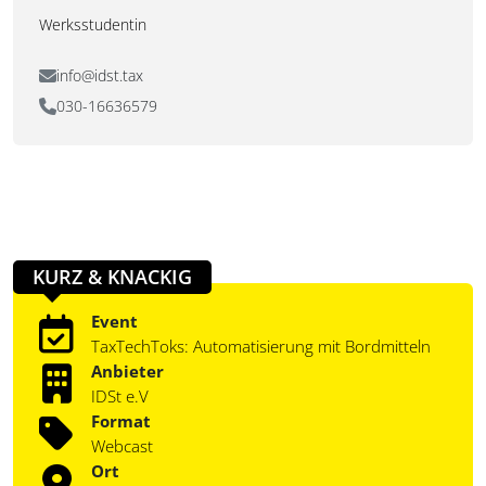
Werksstudentin
info@idst.tax
030-16636579
KURZ & KNACKIG
Event
TaxTechToks: Automatisierung mit Bordmitteln
Anbieter
IDSt e.V
Format
Webcast
Ort