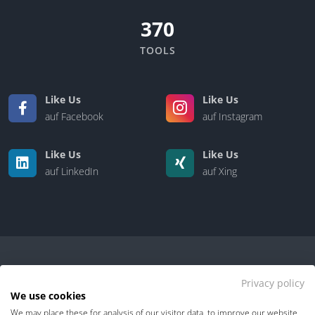
370
TOOLS
Like Us
Like Us
auf Facebook
auf Instagram
Like Us
Like Us
auf LinkedIn
auf Xing
Privacy policy
We use cookies
We may place these for analysis of our visitor data, to improve our website,