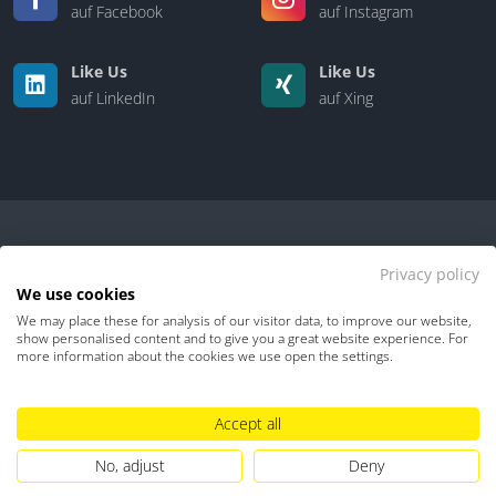
auf Facebook
auf Instagram
Like Us
Like Us
auf LinkedIn
auf Xing
Privacy policy
We use cookies
We may place these for analysis of our visitor data, to improve our website,
Kontakt
|
Über uns
show personalised content and to give you a great website experience. For
more information about the cookies we use open the settings.
Datenschutz
Impressum
TDM-Vorbehalt
Accept all
Hinweisgebersystem
Umgang mit KI
No, adjust
Deny