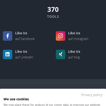
370
TOOLS
Like Us
Like Us
auf Facebook
auf Instagram
Like Us
Like Us
auf LinkedIn
auf Xing
Privacy policy
We use cookies
We may place these for analysis of our visitor data, to improve our website,