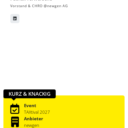
Vorstand & CHRO @newgen AG
KURZ & KNACKIG
Event
TAXtival 2027
Anbieter
newgen