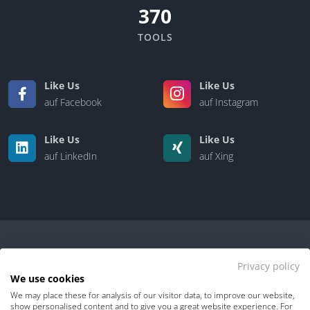
370
TOOLS
Like Us
Like Us
auf Facebook
auf Instagram
Like Us
Like Us
auf LinkedIn
auf Xing
Privacy policy
We use cookies
We may place these for analysis of our visitor data, to improve our website,
Kontakt
|
Über uns
show personalised content and to give you a great website experience. For