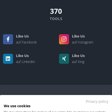
370
TOOLS
Like Us
Like Us
auf Facebook
auf Instagram
Like Us
Like Us
auf LinkedIn
auf Xing
Privacy policy
We use cookies
We may place these for analysis of our visitor data, to improve our website,