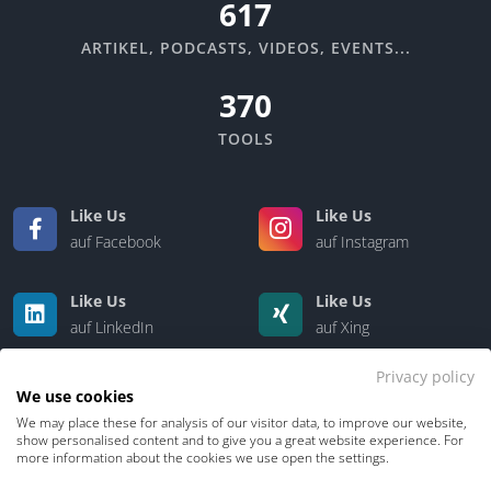
670
ARTIKEL, PODCASTS, VIDEOS, EVENTS...
370
TOOLS
Like Us
Like Us
auf Facebook
auf Instagram
Like Us
Like Us
auf LinkedIn
auf Xing
Privacy policy
We use cookies
We may place these for analysis of our visitor data, to improve our website,
show personalised content and to give you a great website experience. For
more information about the cookies we use open the settings.