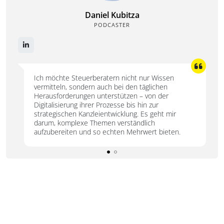
Daniel Kubitza
PODCASTER
Daniel Kubitza ist ein selbstständiger Steuerberater mit
Expertise in Steuerrecht, Unternehmensführung und -
nachfolge. Als Dozent an diversen Institutionen teilt er sein
Fachwissen und unterstützt Unternehmer und Gründer. In
seinem Podcast „Die Steuermannschaft“ behandelt er
aktuelle Themen und gibt wertvolle Impulse.