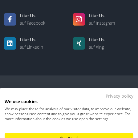
Like Us
Like Us
auf Facebook
auf Instagram
Like Us
Like Us
auf LinkedIn
auf Xing
Privacy policy
We use cookies
We may place these for analysis of our visitor data, to improve our website,
Kontakt
|
Über uns
show personalised content and to give you a great website experience. For
more information about the cookies we use open the settings.
Datenschutz
Impressum
TDM-Vorbehalt
Accept all