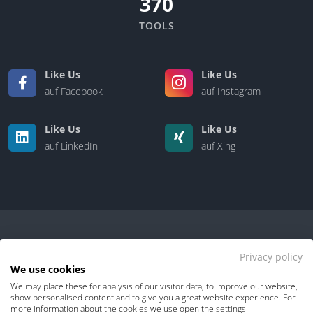
370
TOOLS
Like Us
Like Us
auf Facebook
auf Instagram
Like Us
Like Us
auf LinkedIn
auf Xing
Privacy policy
We use cookies
We may place these for analysis of our visitor data, to improve our website,
Kontakt
|
Über uns
show personalised content and to give you a great website experience. For
more information about the cookies we use open the settings.