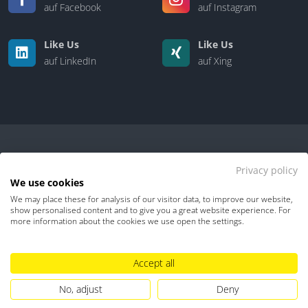
auf Facebook
auf Instagram
Like Us
Like Us
auf LinkedIn
auf Xing
Privacy policy
We use cookies
We may place these for analysis of our visitor data, to improve our website,
Kontakt
|
Über uns
show personalised content and to give you a great website experience. For
more information about the cookies we use open the settings.
Datenschutz
Impressum
TDM-Vorbehalt
Accept all
Hinweisgebersystem
Umgang mit KI
No, adjust
Deny