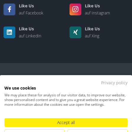
Like Us
Like Us
auf Facebook
auf Instagram
Like Us
Like Us
auf LinkedIn
auf Xing
Privacy policy
We use cookies
We may place these for analysis of our visitor data, to improve our website,
Kontakt
|
Über uns
show personalised content and to give you a great website experience. For
more information about the cookies we use open the settings.
Datenschutz
Impressum
TDM-Vorbehalt
Accept all
Hinweisgebersystem
Umgang mit KI