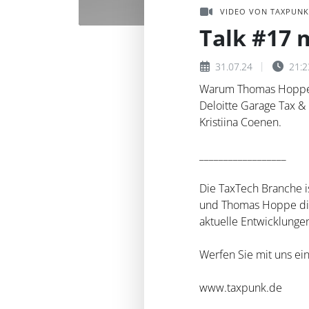
VIDEO VON TAXPUNK
Talk #17 m
31.07.24
21:2
Warum Thomas Hoppe vo
Deloitte Garage Tax & 
Kristiina Coenen.
__________________
Die TaxTech Branche i
und Thomas Hoppe die 
aktuelle Entwicklunge
Werfen Sie mit uns ein
www.taxpunk.de