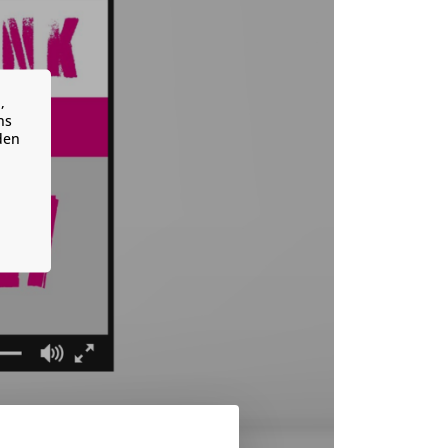
,
ns
den