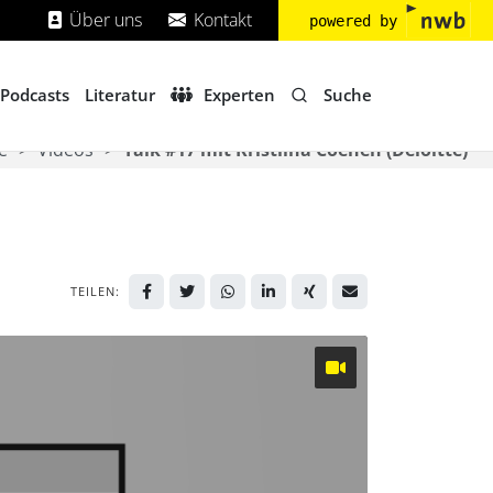
Über uns
Kontakt
powered by
Suche
Podcasts
Literatur
Experten
e
Videos
Talk #17 mit Kristiina Coenen (Deloitte)
TEILEN: