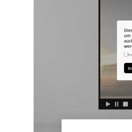
Die
um 
auc
wer
Fr
I