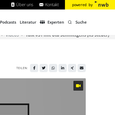
Über uns
Kontakt
powered by
Suche
Podcasts
Literatur
Experten
Videos
Talk #31 mit Uta Schmittgens (KS Steuer)
TEILEN: