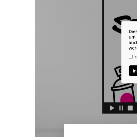
Die
um 
auc
wer
Fr
I