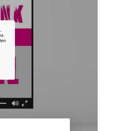
,
ns
den