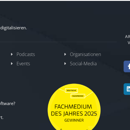
igitalisieren.
AR
V
Podcasts
Organisationen
Events
Social-Media
oftware?
t.