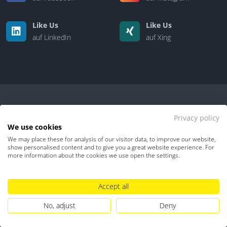
Like Us
Like Us
auf LinkedIn
auf Xing
Privacy policy
We use cookies
We may place these for analysis of our visitor data, to improve our website,
Kontakt
|
Über uns
show personalised content and to give you a great website experience. For
more information about the cookies we use open the settings.
Datenschutz
Impressum
TDM-Vorbehalt
Accept all
Hinweisgebersystem
Umgang mit KI
No, adjust
Deny