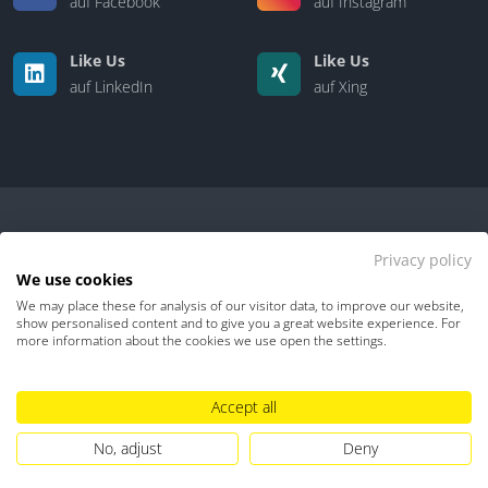
auf Facebook
auf Instagram
Like Us
Like Us
auf LinkedIn
auf Xing
Privacy policy
We use cookies
We may place these for analysis of our visitor data, to improve our website,
Kontakt
|
Über uns
show personalised content and to give you a great website experience. For
more information about the cookies we use open the settings.
Datenschutz
Impressum
TDM-Vorbehalt
Accept all
Hinweisgebersystem
Umgang mit KI
No, adjust
Deny