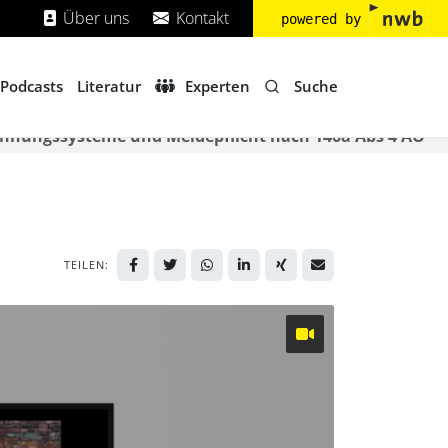
Über uns
Kontakt
powered by
Suche
Podcasts
Literatur
Experten
hnungssysteme und Meldepflicht nach 146a Abs 4 AO
TEILEN: