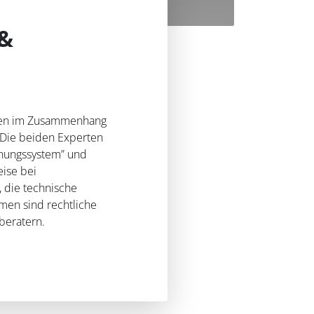
 &
ngen im Zusammenhang
 Die beiden Experten
hnungssystem” und
eise bei
 die technische
emen sind rechtliche
beratern.