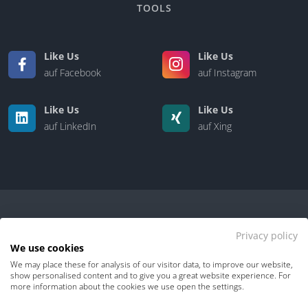
TOOLS
Like Us
Like Us
auf Facebook
auf Instagram
Like Us
Like Us
auf LinkedIn
auf Xing
Privacy policy
We use cookies
We may place these for analysis of our visitor data, to improve our website,
Kontakt
|
Über uns
show personalised content and to give you a great website experience. For
more information about the cookies we use open the settings.