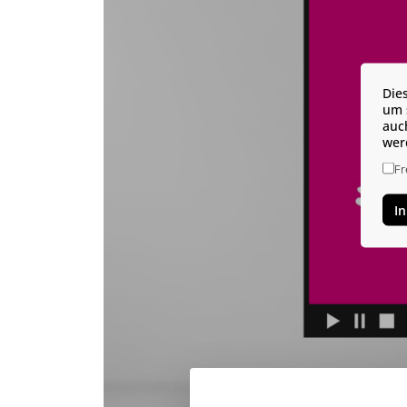
Die
um 
auc
wer
Fr
I