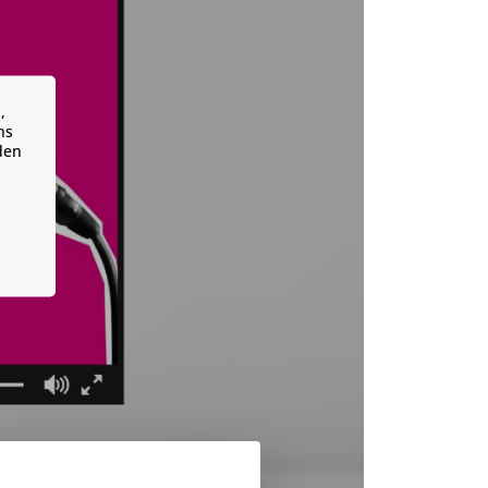
,
ns
den