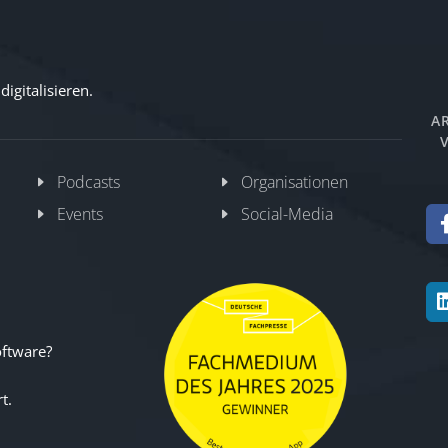
igitalisieren.
AR
V
Podcasts
Organisationen
Events
Social-Media
oftware?
t.