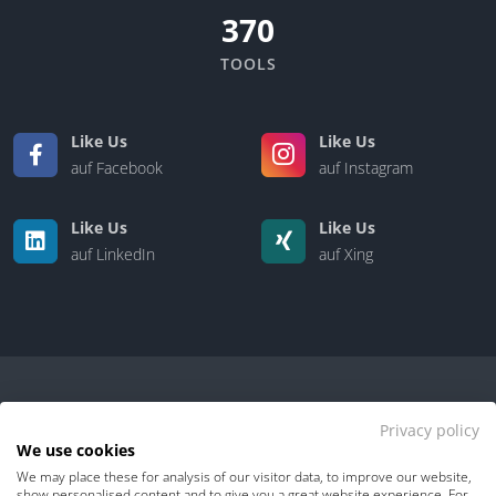
370
TOOLS
Like Us
Like Us
auf Facebook
auf Instagram
Like Us
Like Us
auf LinkedIn
auf Xing
Privacy policy
We use cookies
We may place these for analysis of our visitor data, to improve our website,
Kontakt
|
Über uns
show personalised content and to give you a great website experience. For