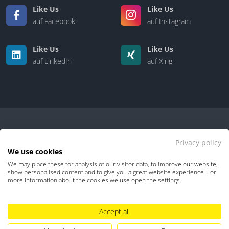
Like Us
Like Us
auf Facebook
auf Instagram
Like Us
Like Us
auf LinkedIn
auf Xing
Privacy policy
We use cookies
We may place these for analysis of our visitor data, to improve our website,
Kontakt
|
Über uns
show personalised content and to give you a great website experience. For
more information about the cookies we use open the settings.
Datenschutz
Impressum
TDM-Vorbehalt
Accept all
Hinweisgebersystem
Umgang mit KI