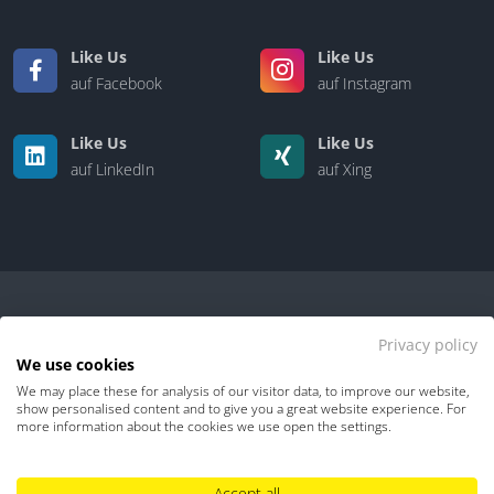
Like Us
Like Us
auf Facebook
auf Instagram
Like Us
Like Us
auf LinkedIn
auf Xing
Privacy policy
We use cookies
We may place these for analysis of our visitor data, to improve our website,
Kontakt
|
Über uns
show personalised content and to give you a great website experience. For
more information about the cookies we use open the settings.
Datenschutz
Impressum
TDM-Vorbehalt
Accept all