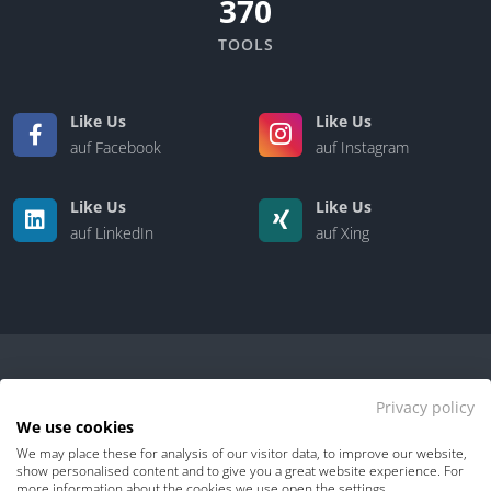
370
TOOLS
Like Us
Like Us
auf Facebook
auf Instagram
Like Us
Like Us
auf LinkedIn
auf Xing
Privacy policy
We use cookies
We may place these for analysis of our visitor data, to improve our website,
Kontakt
|
Über uns
show personalised content and to give you a great website experience. For
more information about the cookies we use open the settings.