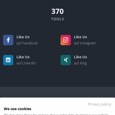
370
TOOLS
Like Us
Like Us
auf Facebook
auf Instagram
Like Us
Like Us
auf LinkedIn
auf Xing
Privacy policy
We use cookies
We may place these for analysis of our visitor data, to improve our website,