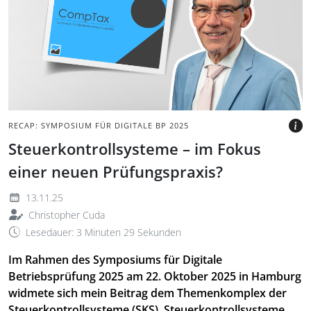
grauem Hintergrund mit
Logo der CompTax
Symposium Konferenz
BILD: @TAX&BYTES
RECAP: SYMPOSIUM FÜR DIGITALE BP 2025
Steuerkontrollsysteme – im Fokus
einer neuen Prüfungspraxis?
13.11.25
Christopher Cuda
Lesedauer: 3 Minuten 29 Sekunden
Im Rahmen des Symposiums für Digitale
Betriebsprüfung 2025 am 22. Oktober 2025 in Hamburg
widmete sich mein Beitrag dem Themenkomplex der
Steuerkontrollsysteme (SKS). Steuerkontrollsysteme