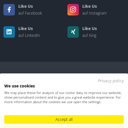
Like Us
Like Us
auf Facebook
auf Instagram
Like Us
Like Us
auf LinkedIn
auf Xing
Privacy policy
We use cookies
We may place these for analysis of our visitor data, to improve our website,
Kontakt
|
Über uns
show personalised content and to give you a great website experience. For
more information about the cookies we use open the settings.
Datenschutz
Impressum
TDM-Vorbehalt
Accept all
Hinweisgebersystem
Umgang mit KI