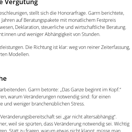
ue Vergütung
chleunigen, stellt sich die Honorarfrage. Garrn berichtete,
lb Jahren auf Beratungspakete mit monatlichem Festpreis
esen, Deklaration, steuerliche und wirtschaftliche Beratung.
nt:innen und weniger Abhängigkeit von Stunden.
leistungen. Die Richtung ist klar: weg von reiner Zeiterfassung,
erten Modellen.
che
arbeitenden. Garrn betonte: „Das Ganze beginnt im Kopf.“
ren, warum Veränderungen notwendig sind: für einen
tze und weniger branchenüblichen Stress.
Veränderungsbereitschaft sei „gar nicht altersabhängig“.
ner, weil sie spürten, dass Veränderung notwendig sei. Wichtig
tzen. Statt zu fragen, warum etwas nicht klappt, müsse man