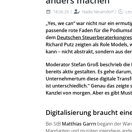
anders machen
|
|
18.06.26
Nadia Neuendorf
Les
„Yes, we can“ war nicht nur ein ermut
passende rote Faden für die Podiumsdi
dem
Deutschen Steuerberaterkongres
Richard Putz zeigten als Role Models,
kann – nicht abstrakt, sondern aus der
Moderator Stefan Groß beschrieb die 
bereits aktiv gestalten. Es gehe daru
Unternehmertum diese digitale Transf
ist unterschiedlich.“ Genau das zeigte 
Kanzlei von morgen. Aber es gibt Mus
Digitalisierung braucht ei
Bei StB
Matthias Garrn
begann der Wande
Mandanten und mussten irgendwas anders