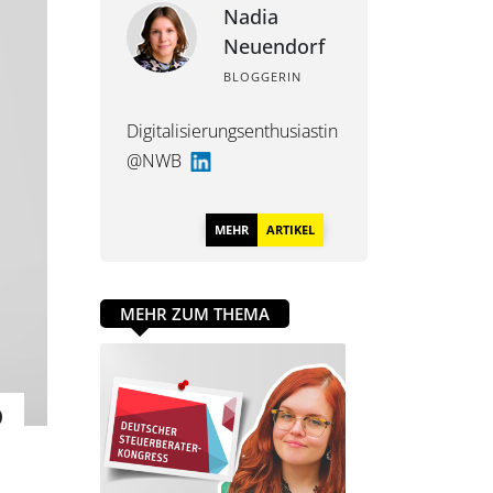
Nadia
Neuendorf
BLOGGERIN
Digitalisierungsenthusiastin
@NWB
MEHR
ARTIKEL
MEHR ZUM THEMA