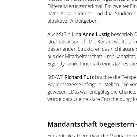
Differenzierungsmerkmal. Ein zweiter Ein
hatte, Auszubildende und dual Studierend
attraktiver Arbeitgeber.
Auch StBin
Lina Anne Lustig
beschrieb D
Qualitätsanspruch. Die Kanzlei wollte „inn
bestehenden Strukturen das nicht ausrei
aus der Mitarbeiterschaft – mit Kapazität
Eigendynamik. Innerhalb eines Jahres stie
StB/WP
Richard Putz
brachte die Perspek
Papierprozesse infrage zu stellen. Die v
gewesen: „Das war endgültig die Chance,
wurde daraus eine klare Entscheidung: ke
Mandantschaft begeistern 
Ein zentrales Thema war die Mandantener