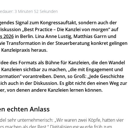
edauer: 3 Minuten 52 Sekunden
igendes Signal zum Kongressauftakt, sondern auch der
skussion „Best Practice – Die Kanzlei von morgen“ auf
s 2026
in Berlin. Lina Anne Lustig, Matthias Garrn und
 wie Transformation in der Steuerberatung konkret gelingen
 Kanzleipraxis heraus.
Idee des Formats als Bühne für Kanzleien, die den Wandel
m, Kanzleien sichtbar zu machen, „die mit Engagement und
ormation“ vorantreiben. Denn, so Groß: „Jede Geschichte
sich auch in der Diskussion. Es gibt nicht den einen Weg zur
ter, von denen andere Kanzleien lernen können.
nen echten Anlass
l sehr unternehmerisch: „Wir waren zwei Köpfe, hatten vier
 machen als der Rest.“ Digitalisierung wurde früh zum