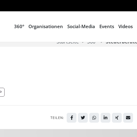
360°
Organisationen
Social-Media
Events
Videos
Startseite
360°
Steuerberate
P
TEILEN: