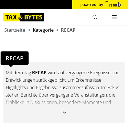
powered by
Startseite
Kategorie
RECAP
RECAP
Mit dem Tag
RECAP
wird auf vergangene Ereignisse und
Entwicklungen zurückgeblickt, um Erkenntnisse,
Highlights und Ergebnisse zusammenzufassen. Im Fokus
stehen Berichte über vergangene Veranstaltungen, die
Einblicke in Diskussionen, besondere Momente und
zentrale Erkenntnisse geben. Darüber hinaus umfasst der
Tag weitere rückblickende Perspektiven, wie
abgeschlossene Projekte, bedeutende Veränderungen,