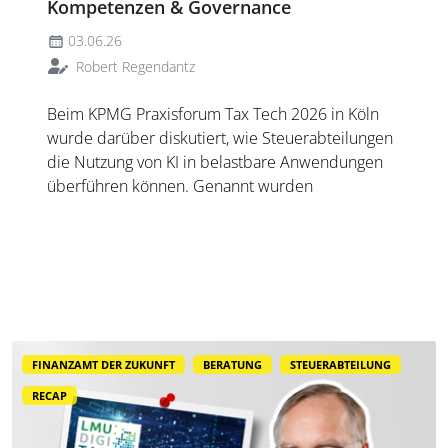
Kompetenzen & Governance
03.06.26
Robert Regendantz
Beim KPMG Praxisforum Tax Tech 2026 in Köln
wurde darüber diskutiert, wie Steuerabteilungen
die Nutzung von KI in belastbare Anwendungen
überführen können. Genannt wurden
Enablement im Team, hybride Tax/IT-Profile, neu
gedachte Prozesse und Governance mit
dokumentiertem Review.
FINANZAMT DER ZUKUNFT
BERATUNG
STEUERABTEILUNG
RECAP