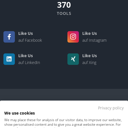
370
TOOLS
Like Us
Like Us
auf Facebook
auf Instagram
Like Us
Like Us
auf LinkedIn
auf Xing
Privacy policy
We use cookies
We may place these for analysis of our visitor data, to improve our website,
Kontakt
|
Über uns
show personalised content and to give you a great website experience. For