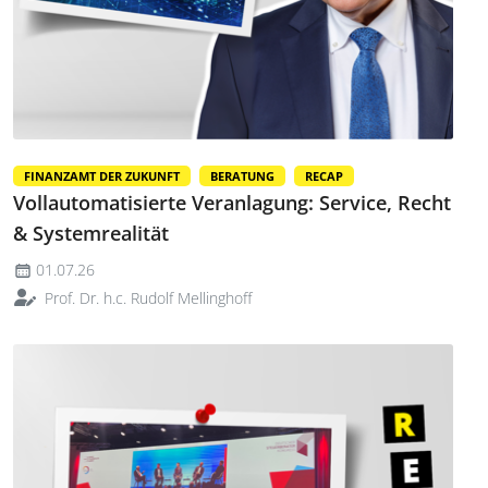
FINANZAMT DER ZUKUNFT
BERATUNG
RECAP
Vollautomatisierte Veranlagung: Service, Recht
& Systemrealität
01.07.26
Prof. Dr. h.c. Rudolf Mellinghoff