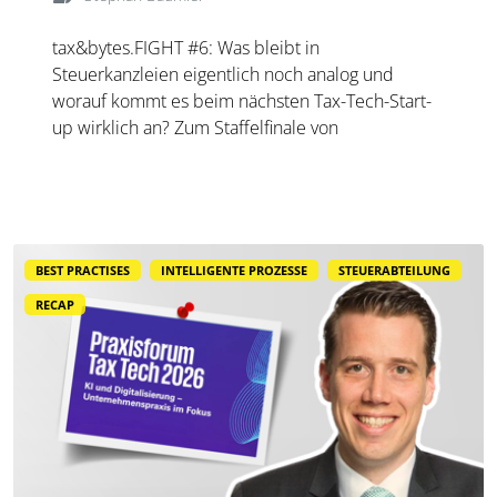
tax&bytes.FIGHT #6: Was bleibt in
Steuerkanzleien eigentlich noch analog und
worauf kommt es beim nächsten Tax-Tech-Start-
up wirklich an? Zum Staffelfinale von
tax&bytes.FIGHTS prallen Erfahrung, KI,
Unternehmertum und Zukunftsvisionen noch
einmal direkt aufeinander.
BEST PRACTISES
INTELLIGENTE PROZESSE
STEUERABTEILUNG
RECAP