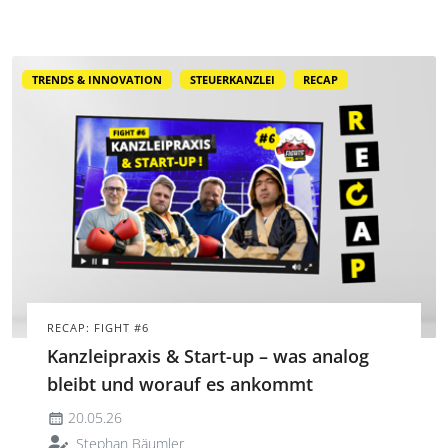
gemeinsamen staatlichen Plattformkern.
TRENDS & INNOVATION
STEUERKANZLEI
RECAP
RECAP: FIGHT #6
Kanzleipraxis & Start-up – was analog
bleibt und worauf es ankommt
20.05.26
Stephan Bäumler