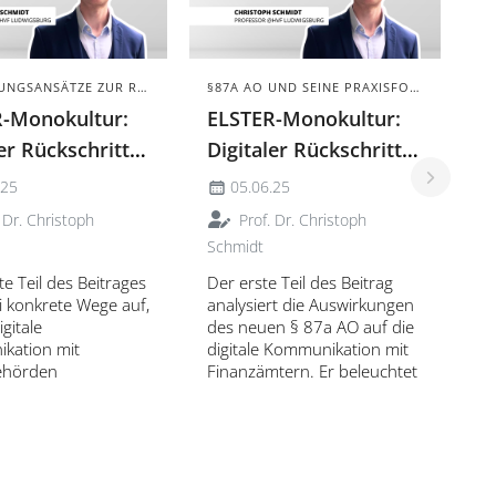
D
d
DREI LÖSUNGSANSÄTZE ZUR REFORM
§87A AO UND SEINE PRAXISFOLGEN
S
-Monokultur:
ELSTER-Monokultur:
er Rückschritt
Digitaler Rückschritt
S
otwendiger
oder notwendiger
.25
05.06.25
D
rd? Teil 2
Standard? Teil 1
Di
 Dr. Christoph
Prof. Dr. Christoph
is
Schmidt
si
e Teil des Beitrages
Der erste Teil des Beitrag
ü
ei konkrete Wege auf,
analysiert die Auswirkungen
la
igitale
des neuen § 87a AO auf die
fr
kation mit
digitale Kommunikation mit
b
ehörden
Finanzämtern. Er beleuchtet
D
glicher gestaltet
die technischen
K
könnte: durch
Einschränkungen von
gieoffenheit,
ELSTER, die bürokratischen
 Übergangslösungen
Folgen für Kanzleien und
ntlichkeitswirksame
den wachsenden Unmut