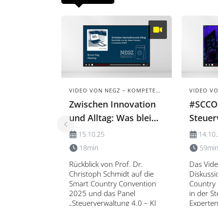
ungelöste Probleme der
Kampagne
Steuerkomplexität bleiben
Engpässe
bestehen.
VIDEO VON NEGZ – KOMPETENZNETZWERK DIGITALE VERWALTUNG
Zwischen Innovation
#SCCO
und Alltag: Was bleibt
Steuer
von der SCCON 2025
– KI im
15.10.25
14.10
18min
59mi
Rückblick von Prof. Dr.
Das Vide
Christoph Schmidt auf die
Diskussi
Smart Country Convention
Country 
2025 und das Panel
in der S
„Steuerverwaltung 4.0 – KI
Experten
im Praxiseinsatz“. Es geht
Wissensc