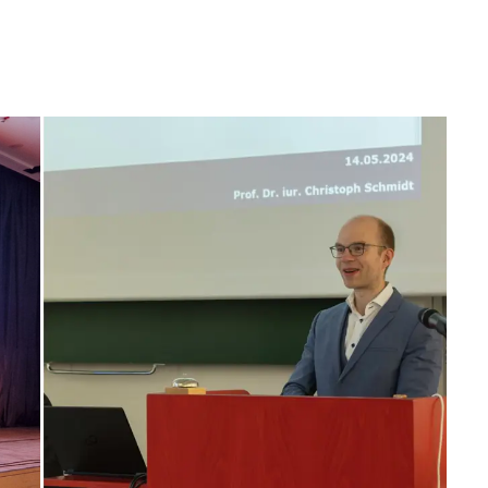
 über Pilotprojekte,
(BMDS): fehlende
sierung, rechtliche
Budgethoheit,
nd Akzeptanz in
Digitalstrategie mit Wallet,
italisierten
Ziel 8 Mio. Nutzer bis 2026
lt.
und Bürokratieabbau bei
gleichzeitig föderalen
Spannungen.