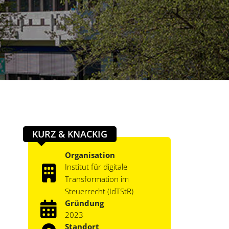
KURZ & KNACKIG
Organisation
Institut für digitale
Transformation im
Steuerrecht (IdTStR)
Gründung
2023
Standort