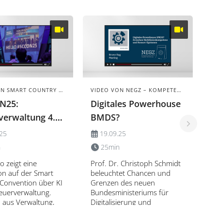
n gegen digitale
unter Berufsträgern.
 wie #ELSTERfail.
D
V
VIDEO VON SMART COUNTRY CONVENTION
VIDEO VON NEGZ – KOMPETENZNETZWERK DIGITALE VERWALTUNG
N25:
Digitales Powerhouse
D
verwaltung 4.0
BMDS?
B
 Praxiseinsatz
.25
19.09.25
Di
öf
n
25min
s
o zeigt eine
Prof. Dr. Christoph Schmidt
m
on auf der Smart
beleuchtet Chancen und
V
Convention über KI
Grenzen des neuen
ge
teuerverwaltung.
Bundesministeriums für
di
 aus Verwaltung,
Digitalisierung und
h
haft und Beratung
Staatsmodernisierung
zu