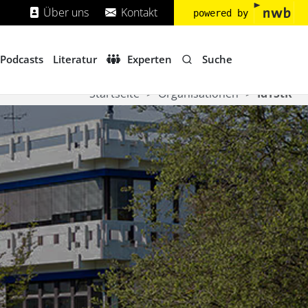
Über uns
Kontakt
powered by
Suche
Podcasts
Literatur
Experten
Startseite
Organisationen
IdTStR