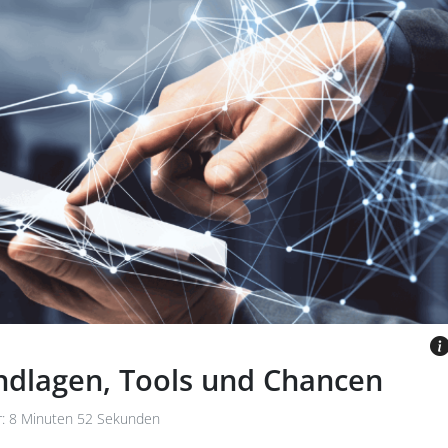
 mit seiner Hand ein Tablet. Im
d neuronale Netze zu sehen.
N GETTY IMAGES VIA CANVA.COM
ndlagen, Tools und Chancen
: 8 Minuten 52 Sekunden