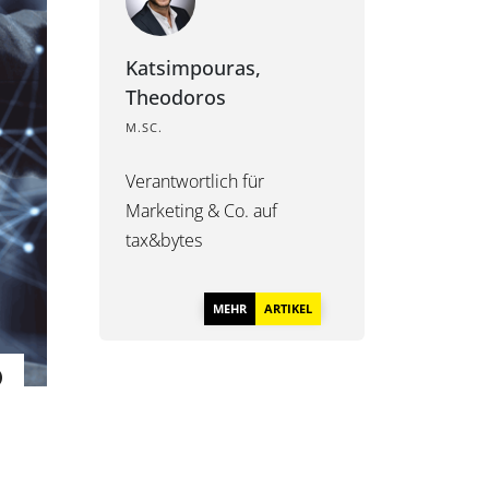
Katsimpouras,
Theodoros
M.SC.
Verantwortlich für
Marketing & Co. auf
tax&bytes
MEHR
ARTIKEL