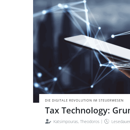
Ein Mann berührt
Vordergrund sin
BILD: PESHKOV VO
DIE DIGITALE REVOLUTION IM STEUERWESEN
Tax Technology: Gru
|
Katsimpouras, Theodoros
Lesedauer