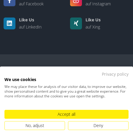
auf Facebook
auf Instagram
Like Us
Like Us
auf LinkedIn
auf Xing
Privacy policy
We use cookies
We may place these for analysis of our visitor data, to improve our website,
Kontakt
|
Über uns
show personalised content and to give you a great website experience. For
more information about the cookies we use open the settings.
Datenschutz
Impressum
TDM-Vorbehalt
Accept all
Hinweisgebersystem
Umgang mit KI
No, adjust
Deny