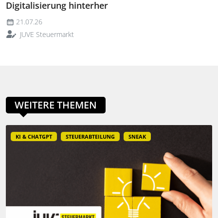
Digitalisierung hinterher
21.07.26
JUVE Steuermarkt
WEITERE THEMEN
KI & CHATGPT
STEUERABTEILUNG
SNEAK