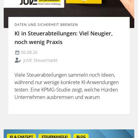
DATEN UND SICHERHEIT BREMSEN
KI in Steuerabteilungen: Viel Neugier,
noch wenig Praxis
06.08.26
JUVE Steuermarkt
Viele Steuerabteilungen sammeln noch Ideen,
während nur wenige konkrete KI-Anwendungen
testen. Eine KPMG-Studie zeigt, welche Hürden
Unternehmen ausbremsen und warum
spezialisierte Lösungen erst durch die Anbindung
an Steuerdaten und Prozesse ihren Mehrwert
entfalten.
KI & CHATGPT
STEUERKANZLEI
BLOG