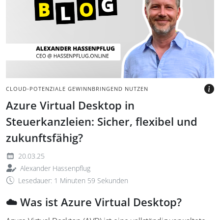
Grauer Hintergrund mit
Schriftzug Blog und
Portraitbild des Autors.
BILD: @TAX&BYTES
CLOUD-POTENZIALE GEWINNBRINGEND NUTZEN
Azure Virtual Desktop in
Steuerkanzleien: Sicher, flexibel und
zukunftsfähig?
20.03.25
Alexander Hassenpflug
Lesedauer: 1 Minuten 59 Sekunden
☁️ Was ist Azure Virtual Desktop?