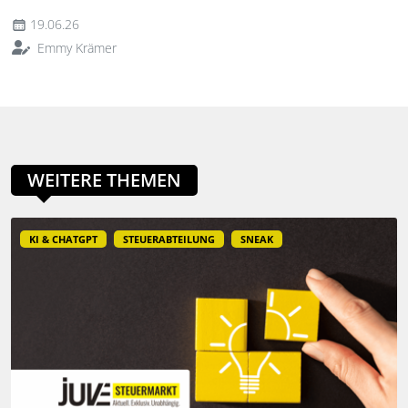
19.06.26
Emmy Krämer
WEITERE THEMEN
KI & CHATGPT
STEUERABTEILUNG
SNEAK