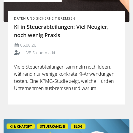
DATEN UND SICHERHEIT BREMSEN
KI in Steuerabteilungen: Viel Neugier,
noch wenig Praxis
06.08.26
JUVE Steuermarkt
Viele Steuerabteilungen sammeln noch Ideen,
während nur wenige konkrete KI-Anwendungen
testen. Eine KPMG-Studie zeigt, welche Hürden
Unternehmen ausbremsen und warum
spezialisierte Lösungen erst durch die Anbindung
an Steuerdaten und Prozesse ihren Mehrwert
entfalten.
KI & CHATGPT
STEUERKANZLEI
BLOG