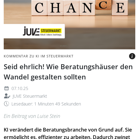
mehrere Würfel liegen
nebeneinander auf Tisch
und bilden das Wort
Chance/Change.
BILD: @PHILIP STEURY - GETTY
IMAGES VIA CANVA.COM
KOMMENTAR ZU KI IM STEUERMARKT
Seid ehrlich! Wie Beratungshäuser den
Wandel gestalten sollten
07.10.25
JUVE Steuermarkt
Lesedauer: 1 Minuten 49 Sekunden
Ein Beitrag von Luise Stein
KI verändert die Beratungsbranche von Grund auf. Sie
ermöglicht es, effizienter zu arbeiten. Dadurch zwingt