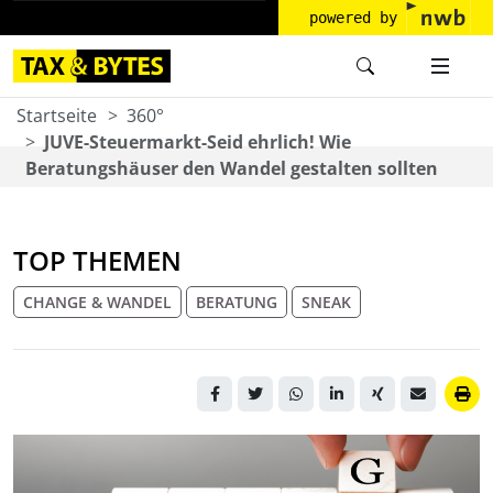
powered by
Startseite
360°
JUVE-Steuermarkt-Seid ehrlich! Wie
Beratungshäuser den Wandel gestalten sollten
TOP THEMEN
CHANGE & WANDEL
BERATUNG
SNEAK
Eine Hand bewegt einen
Holzbaustein von G auf C,