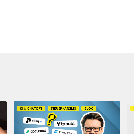
KI & CHATGPT
STEUERKANZLEI
BLOG