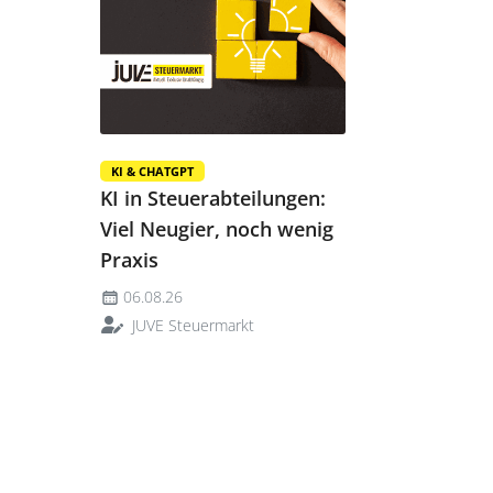
KI & CHATGPT
KI in Steuerabteilungen:
Viel Neugier, noch wenig
Praxis
06.08.26
JUVE Steuermarkt