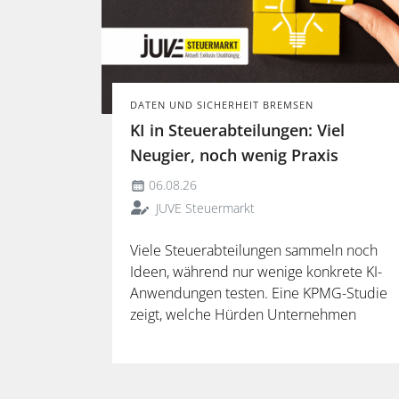
DATEN UND SICHERHEIT BREMSEN
KI in Steuerabteilungen: Viel
Neugier, noch wenig Praxis
06.08.26
JUVE Steuermarkt
Viele Steuerabteilungen sammeln noch
Ideen, während nur wenige konkrete KI-
Anwendungen testen. Eine KPMG-Studie
zeigt, welche Hürden Unternehmen
ausbremsen und warum spezialisierte
Lösungen erst durch die Anbindung an
Steuerdaten und Prozesse ihren