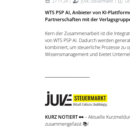
|
|
27.11.24
JUVE Steuermarkt
Le
WTS PSP AI, Anbieter von KI-Plattform
Partnerschaften mit der Verlagsgrup
Kern der Zusammenarbeit ist die Integrat
von WTS PSP AI. Dadurch werden generat
kombiniert, um steuerliche Prozesse zu o
Wissensmanagement und bietet Unterneh
______________________
KURZ NOTIERT
👀
– Aktuelle Kurzmeldu
zusammengefasst 📚!