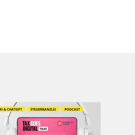
KI & CHATGPT
STEUERKANZLEI
PODCAST