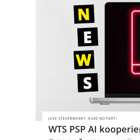
Laptop mit neon
das Wort 'NEWS' 
BILD: ©WTS.COM/D
JUVE STEUERMARKT: KURZ NOTIERT!
WTS PSP AI kooperier