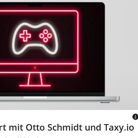
rotem Controller-Symbol, daneben
in gelber Schrift.
E
t mit Otto Schmidt und Taxy.io