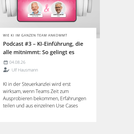
WIE KI IM GANZEN TEAM ANKOMMT
Podcast #3 – KI-Einführung, die
alle mitnimmt: So gelingt es
04.08.26
Ulf Hausmann
KI in der Steuerkanzlei wird erst
wirksam, wenn Teams Zeit zum
Ausprobieren bekommen, Erfahrungen
teilen und aus einzelnen Use Cases
verlässliche Arbeitsweisen entwickeln.
Mehr dazu in der neuen Folge unseres
Podcasts.