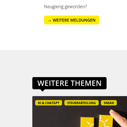
Neugierig geworden?
→ WEITERE MELDUNGEN
WEITERE THEMEN
KI & CHATGPT
STEUERABTEILUNG
SNEAK