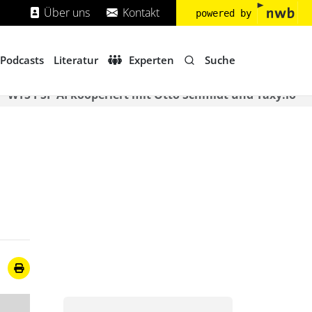
Über uns
Kontakt
powered by
Suche
Podcasts
Literatur
Experten
WTS PSP AI kooperiert mit Otto Schmidt und Taxy.io