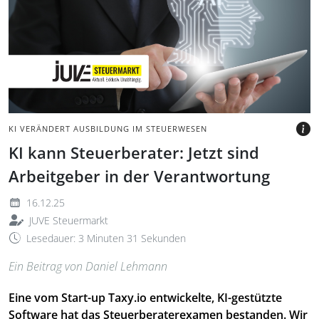
Tablet mit leuchtendem
digitalen Kopf darüber.
BILD: @ALEXSL, GETTY IMAGES
VIA CANVA.COM
KI VERÄNDERT AUSBILDUNG IM STEUERWESEN
KI kann Steuerberater: Jetzt sind
Arbeitgeber in der Verantwortung
16.12.25
JUVE Steuermarkt
Lesedauer: 3 Minuten 31 Sekunden
Ein Beitrag von Daniel Lehmann
Eine vom Start-up Taxy.io entwickelte, KI-gestützte
Software hat das Steuerberaterexamen bestanden. Wir