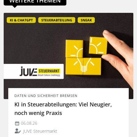
WEITERE THEMEN
KI & CHATGPT
STEUERABTEILUNG
SNEAK
DATEN UND SICHERHEIT BREMSEN
KI in Steuerabteilungen: Viel Neugier,
noch wenig Praxis
06.08.26
JUVE Steuermarkt