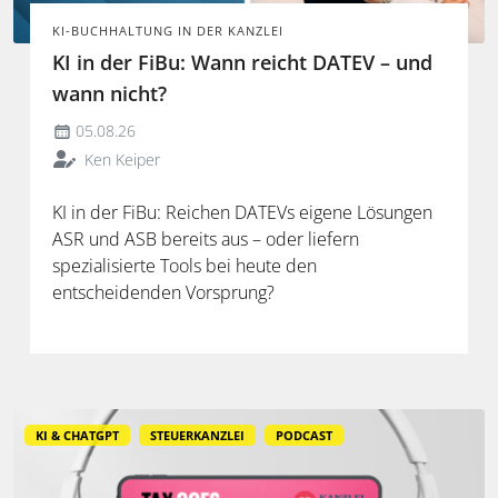
KI-BUCHHALTUNG IN DER KANZLEI
KI in der FiBu: Wann reicht DATEV – und
wann nicht?
05.08.26
Ken Keiper
KI in der FiBu: Reichen DATEVs eigene Lösungen
ASR und ASB bereits aus – oder liefern
spezialisierte Tools bei heute den
entscheidenden Vorsprung?
KI & CHATGPT
STEUERKANZLEI
PODCAST