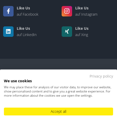
Like Us
Like Us
auf Facebook
auf Instagram
Like Us
Like Us
auf LinkedIn
auf Xing
Privacy policy
We use cookies
We may place these for analysis of our visitor data, to improve our website,
Kontakt
|
Über uns
show personalised content and to give you a great website experience. For
more information about the cookies we use open the settings.
Datenschutz
Impressum
TDM-Vorbehalt
Accept all
Hinweisgebersystem
Umgang mit KI