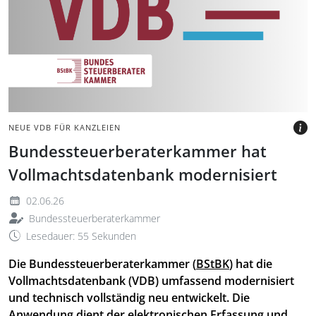
Schriftzug VDB bestehend
aus Menschen.
BILD: @BSTBK
NEUE VDB FÜR KANZLEIEN
Bundessteuerberaterkammer hat
Vollmachtsdatenbank modernisiert
02.06.26
Bundessteuerberaterkammer
Lesedauer: 55 Sekunden
Die Bundessteuerberaterkammer (
BStBK
) hat die
Vollmachtsdatenbank (VDB) umfassend modernisiert
und technisch vollständig neu entwickelt. Die
Anwendung dient der elektronischen Erfassung und