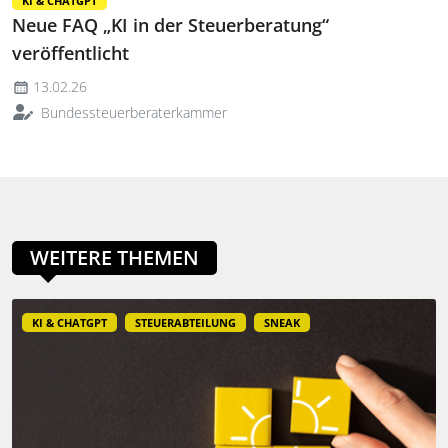
KI & CHATGPT
Neue FAQ „KI in der Steuerberatung“
veröffentlicht
13.02.26
Bundessteuerberaterkammer
WEITERE THEMEN
KI & CHATGPT
STEUERABTEILUNG
SNEAK