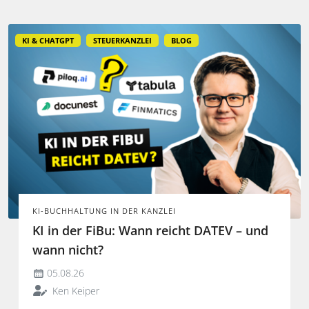
entfalten.
KI & CHATGPT
STEUERKANZLEI
BLOG
KI-BUCHHALTUNG IN DER KANZLEI
KI in der FiBu: Wann reicht DATEV – und
wann nicht?
05.08.26
Ken Keiper