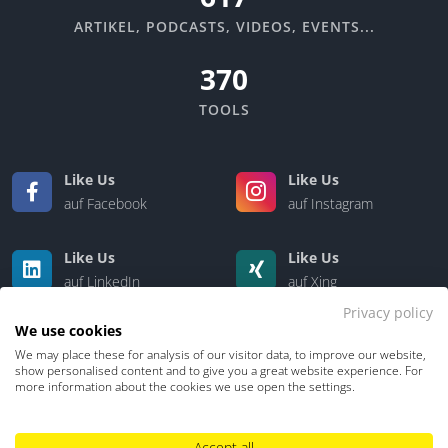
ARTIKEL, PODCASTS, VIDEOS, EVENTS...
370
TOOLS
Like Us
Like Us
auf Facebook
auf Instagram
Like Us
Like Us
auf LinkedIn
auf Xing
Privacy policy
We use cookies
We may place these for analysis of our visitor data, to improve our website,
show personalised content and to give you a great website experience. For
more information about the cookies we use open the settings.
Accept all