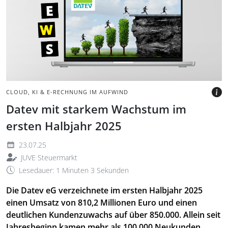
wachsende Bäume wie
Stufen, daneben das Wort
'NEWS' in gelber Schrift.
BILD: ©WILDPIXEL, GETTY
IMAGES VIA CANVA.COM
CLOUD, KI & E-RECHNUNG IM AUFWIND
Datev mit starkem Wachstum im
ersten Halbjahr 2025
23.07.25
JUVE Steuermarkt
Lesedauer: 1 Minuten 3 Sekunden
Die Datev eG verzeichnete im ersten Halbjahr 2025
einen Umsatz von 810,2 Millionen Euro und einen
deutlichen Kundenzuwachs auf über 850.000. Allein seit
Jahresbeginn kamen mehr als 100.000 Neukunden