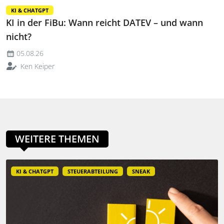
KI & CHATGPT
KI in der FiBu: Wann reicht DATEV – und wann
nicht?
05.08.26
Ken Keiper
WEITERE THEMEN
KI & CHATGPT
STEUERABTEILUNG
SNEAK