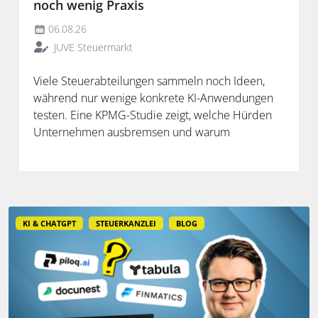
noch wenig Praxis
06.08.26
JUVE Steuermarkt
Viele Steuerabteilungen sammeln noch Ideen,
während nur wenige konkrete KI-Anwendungen
testen. Eine KPMG-Studie zeigt, welche Hürden
Unternehmen ausbremsen und warum
spezialisierte Lösungen erst durch die Anbindung
an Steuerdaten und Prozesse ihren Mehrwert
entfalten.
KI & CHATGPT
STEUERKANZLEI
BLOG