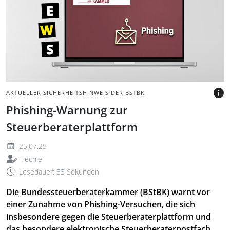
und Phishing-Symbol auf
rotem Hintergrund.
BILD: ©VADYM STEPANCHUK,
GETTY IMAGES VIA CANVA.COM
AKTUELLER SICHERHEITSHINWEIS DER BSTBK
Phishing-Warnung zur
Steuerberaterplattform
25.07.25
Techie
Lesedauer: 53 Sekunden
Die Bundessteuerberaterkammer (BStBK) warnt vor
einer Zunahme von Phishing-Versuchen, die sich
insbesondere gegen die Steuerberaterplattform und
das besondere elektronische Steuerberaterpostfach