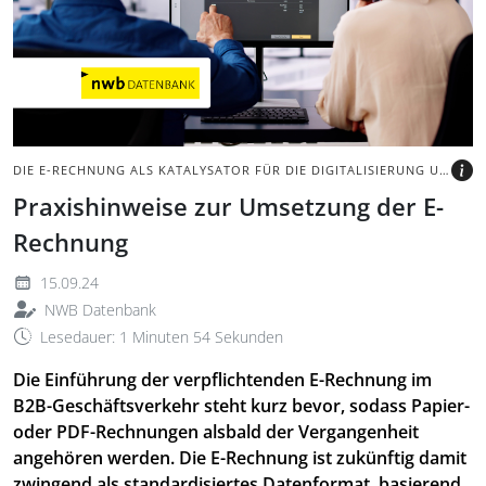
Person erklärt eine E-
Rechnung.
BILD: @ADOBE STOCK -
ANDREY POPOV
DIE E-RECHNUNG ALS KATALYSATOR FÜR DIE DIGITALISIERUNG UND AUTOMATISIERUNG IM UNTERNEHMEN
Praxishinweise zur Umsetzung der E-
Rechnung
15.09.24
NWB Datenbank
Lesedauer: 1 Minuten 54 Sekunden
Die Einführung der verpflichtenden E-Rechnung im
B2B-Geschäftsverkehr steht kurz bevor, sodass Papier-
oder PDF-Rechnungen alsbald der Vergangenheit
angehören werden. Die E-Rechnung ist zukünftig damit
zwingend als standardisiertes Datenformat, basierend