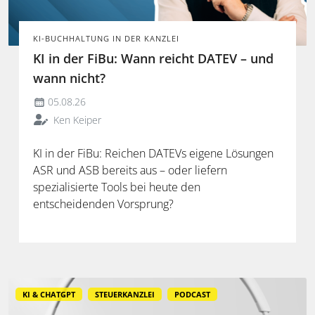
KI-BUCHHALTUNG IN DER KANZLEI
KI in der FiBu: Wann reicht DATEV – und
wann nicht?
05.08.26
Ken Keiper
KI in der FiBu: Reichen DATEVs eigene Lösungen
ASR und ASB bereits aus – oder liefern
spezialisierte Tools bei heute den
entscheidenden Vorsprung?
KI & CHATGPT
STEUERKANZLEI
PODCAST