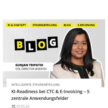
Abläufe angepasst werden, um GoBD-Konformität
und Prüfungssicherheit sicherzustellen.
KI & CHATGPT
STEUERABTEILUNG
BLOG
E-RECHNUNG
INTELLIGENTE STEUERABTEILUNG
KI-Readiness bei CTC & E-Invoicing – 5
zentrale Anwendungsfelder
05.05.26