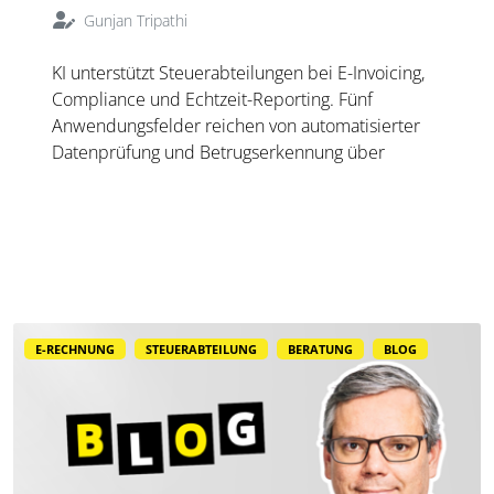
Gunjan Tripathi
KI unterstützt Steuerabteilungen bei E-Invoicing,
Compliance und Echtzeit-Reporting. Fünf
Anwendungsfelder reichen von automatisierter
Datenprüfung und Betrugserkennung über
Cashflow-Analysen bis zu Reconciliation und KI-
gestütztem Support. Maßgeblich bleiben
Transparenz, Governance.
E-RECHNUNG
STEUERABTEILUNG
BERATUNG
BLOG