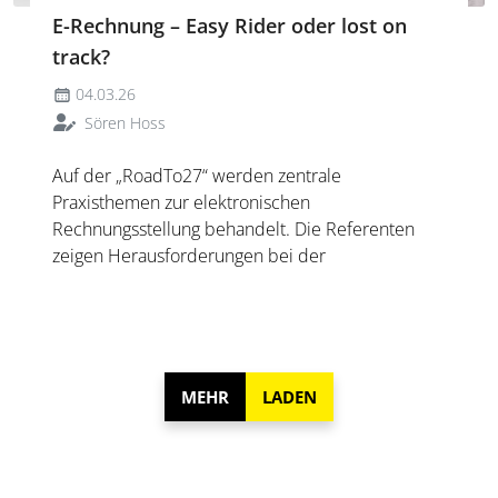
E-Rechnung – Easy Rider oder lost on
track?
04.03.26
Sören Hoss
Auf der „RoadTo27“ werden zentrale
Praxisthemen zur elektronischen
Rechnungsstellung behandelt. Die Referenten
zeigen Herausforderungen bei der
Projektorganisation, der Stammdatenpflege, dem
Mapping und der Validierung auf und geben
Hinweise zur Priorisierung in steuerlichen
Projekten.
MEHR
LADEN