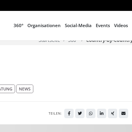
360°
Organisationen
Social-Media
Events
Videos
Startseite
360°
Country-by-Country
ATUNG
NEWS
TEILEN: