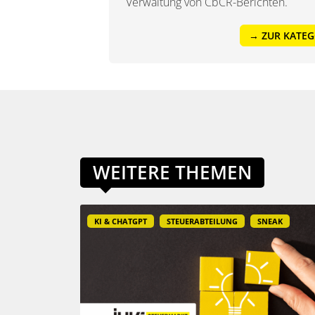
Verwaltung von CbCR-Berichten.
→ ZUR KATEG
WEITERE THEMEN
KI & CHATGPT
STEUERABTEILUNG
SNEAK