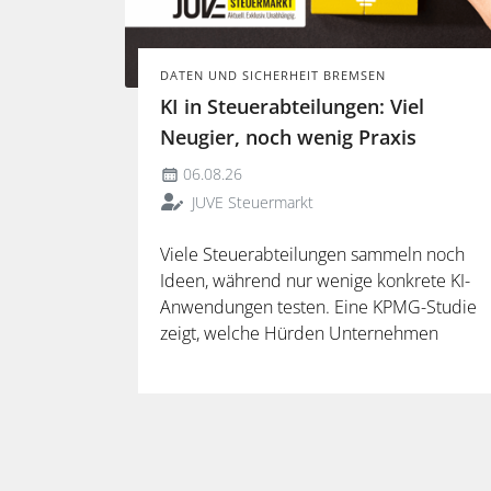
DATEN UND SICHERHEIT BREMSEN
KI in Steuerabteilungen: Viel
Neugier, noch wenig Praxis
06.08.26
JUVE Steuermarkt
Viele Steuerabteilungen sammeln noch
Ideen, während nur wenige konkrete KI-
Anwendungen testen. Eine KPMG-Studie
zeigt, welche Hürden Unternehmen
ausbremsen und warum spezialisierte
Lösungen erst durch die Anbindung an
Steuerdaten und Prozesse ihren
Mehrwert entfalten.