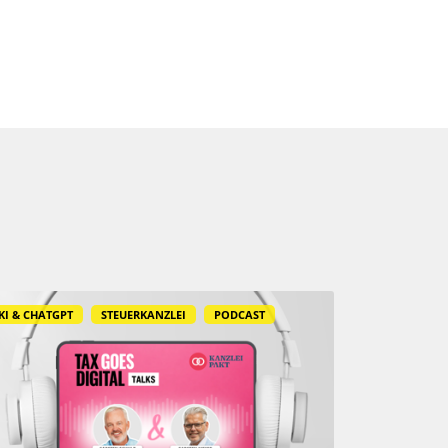
KI & CHATGPT
STEUERKANZLEI
PODCAST