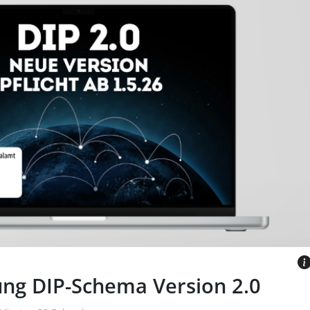
tellung der Erde und leuchtenden
n im All.
IA CANVA.COM
ung DIP-Schema Version 2.0