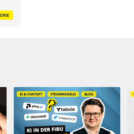
ORIE
KI & CHATGPT
STEUERKANZLEI
BLOG