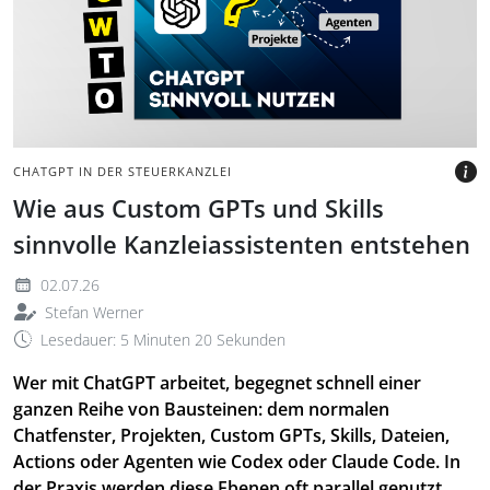
ChatGPT mit Projekten,
GPTs, Skills und Agenten.
BILD: @TAXANDBYTES
CHATGPT IN DER STEUERKANZLEI
Wie aus Custom GPTs und Skills
sinnvolle Kanzleiassistenten entstehen
02.07.26
Stefan Werner
Lesedauer: 5 Minuten 20 Sekunden
Wer mit ChatGPT arbeitet, begegnet schnell einer
ganzen Reihe von Bausteinen: dem normalen
Chatfenster, Projekten, Custom GPTs, Skills, Dateien,
Actions oder Agenten wie Codex oder Claude Code. In
der Praxis werden diese Ebenen oft parallel genutzt,