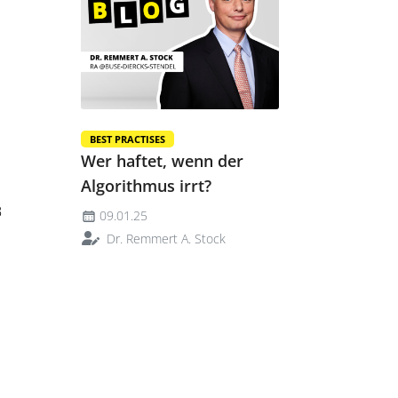
BEST PRACTISES
Wer haftet, wenn der
Algorithmus irrt?
B
09.01.25
Dr. Remmert A. Stock