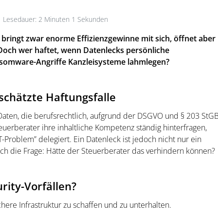
Lesedauer: 2 Minuten 1 Sekunden
 bringt zwar enorme Effizienzgewinne mit sich, öffnet aber
Doch wer haftet, wenn Datenlecks persönliche
somware-Angriffe Kanzleisysteme lahmlegen?
schätzte Haftungsfalle
Daten, die berufsrechtlich, aufgrund der DSGVO und § 203 StG
erberater ihre inhaltliche Kompetenz ständig hinterfragen,
T-Problem” delegiert. Ein Datenleck ist jedoch nicht nur ein
 sich die Frage: Hätte der Steuerberater das verhindern können?
rity-Vorfällen?
ichere Infrastruktur zu schaffen und zu unterhalten.