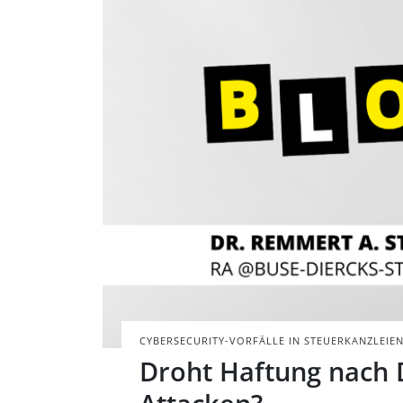
Grauer Hintergru
Portraitbild des 
BILD: @TAXANDBYT
CYBERSECURITY-VORFÄLLE IN STEUERKANZLEIE
Droht Haftung nach