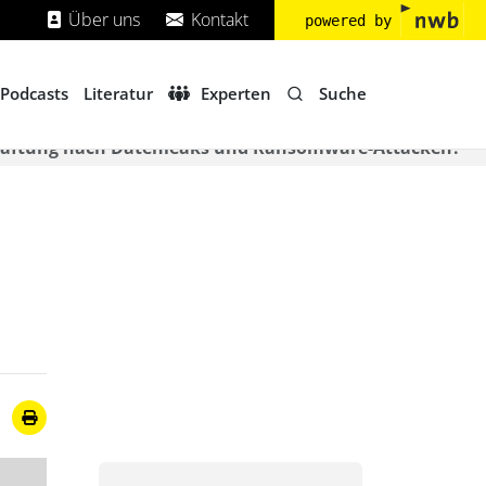
Über uns
Kontakt
powered by
Suche
Podcasts
Literatur
Experten
ht Haftung nach Datenleaks und Ransomware-Attacken?