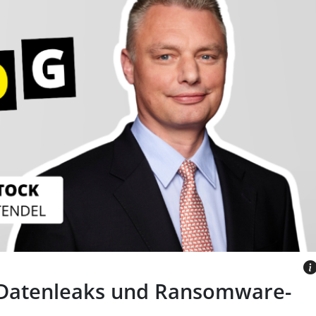
nd mit Schriftzug Blog und
Autors.
ES
N
 Datenleaks und Ransomware-