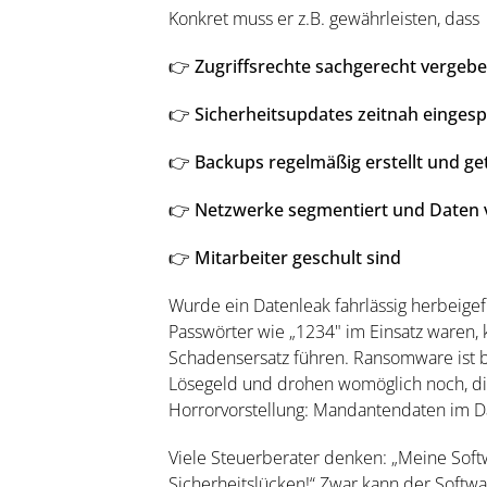
Konkret muss er z.B. gewährleisten, dass
👉 Zugriffsrechte sachgerecht vergebe
👉 Sicherheitsupdates zeitnah eingesp
👉 Backups regelmäßig erstellt und ge
👉 Netzwerke segmentiert und Daten v
👉 Mitarbeiter geschult sind
Wurde ein Datenleak fahrlässig herbeige
Passwörter wie „1234" im Einsatz waren, 
Schadensersatz führen. Ransomware ist be
Lösegeld und drohen womöglich noch, die 
Horrorvorstellung: Mandantendaten im 
Viele Steuerberater denken: „Meine Softw
Sicherheitslücken!“ Zwar kann der Softwa