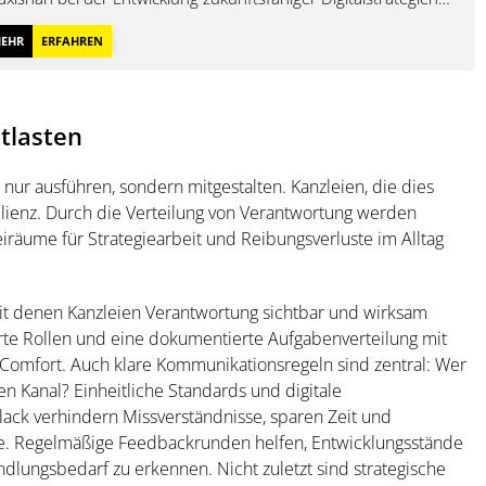
d fördert den Austausch zu Innovationen und Best Practices.
EHR
ERFAHREN
tlasten
nur ausführen, sondern mitgestalten. Kanzleien, die dies
ilienz. Durch die Verteilung von Verantwortung werden
eiräume für Strategiearbeit und Reibungsverluste im Alltag
it denen Kanzleien Verantwortung sichtbar und wirksam
rte Rollen und eine dokumentierte Aufgabenverteilung mit
Comfort. Auch klare Kommunikationsregeln sind zentral: Wer
 Kanal? Einheitliche Standards und digitale
lack verhindern Missverständnisse, sparen Zeit und
e. Regelmäßige Feedbackrunden helfen, Entwicklungsstände
dlungsbedarf zu erkennen. Nicht zuletzt sind strategische