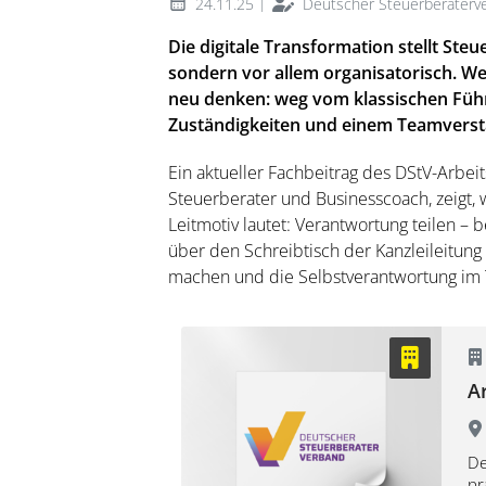
|
24.11.25
Deutscher Steuerberaterv
Die digitale Transformation stellt Ste
sondern vor allem organisatorisch. W
neu denken: weg vom klassischen Führu
Zuständigkeiten und einem Teamverstä
Ein aktueller Fachbeitrag des DStV-Arbeit
Steuerberater und Businesscoach, zeigt, 
Leitmotiv lautet: Verantwortung teilen – be
über den Schreibtisch der Kanzleileitung 
machen und die Selbstverantwortung im 
Ar
De
pr