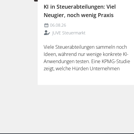
KI in Steuerabteilungen: Viel
Neugier, noch wenig Praxis
06.08.26
JUVE Steuermarkt
Viele Steuerabteilungen sammeln noch
Ideen, während nur wenige konkrete KI-
Anwendungen testen. Eine KPMG-Studie
zeigt, welche Hürden Unternehmen
ausbremsen und warum spezialisierte
Lösungen erst durch die Anbindung an
Steuerdaten und Prozesse ihren
Mehrwert entfalten.