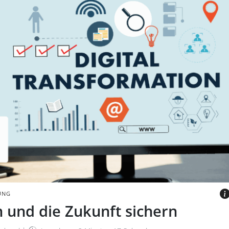
iken zur digitalen Transformation auf
 Person
, GETTY IMAGES VIA CANVA.COM
UNG
 und die Zukunft sichern