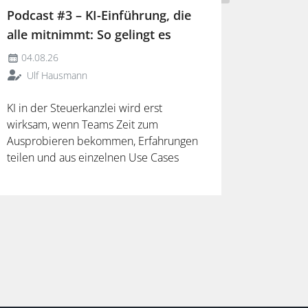
Podcast #3 – KI-Einführung, die
alle mitnimmt: So gelingt es
04.08.26
Ulf Hausmann
KI in der Steuerkanzlei wird erst
wirksam, wenn Teams Zeit zum
Ausprobieren bekommen, Erfahrungen
teilen und aus einzelnen Use Cases
verlässliche Arbeitsweisen entwickeln.
Mehr dazu in der neuen Folge unseres
Podcasts.