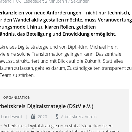
|
erband
Lesedauer: 2 Minuten 17 Sekunden
uerkanzleien vor neue Anforderungen – nicht nur technisch,
er den Wandel aktiv gestalten möchte, muss Verantwortung
ngsmodell, hin zu klaren Rollen, geteilten
ndnis, das Beteiligung und Entwicklung ermöglicht
.
skreises Digitalstrategie und von Dipl.-Kfm. Michael Hein,
wie eine solche Transformation gelingen kann. Das zentrale
wusst, strukturiert und mit Blick auf die Zukunft. Statt alles
laufen zu lassen, geht es darum, Zuständigkeiten transparent zu
Team zu stärken.
ORGANISATION
beitskreis Digitalstrategie (DStV e.V.)
bundesweit
2020
Arbeitskreis, Verein
r Arbeitskreis Digitalstrategie unterstützt Steuerkanzleien
axisnah bei der Entwicklung zukunftsfähiger Digitalstrategien