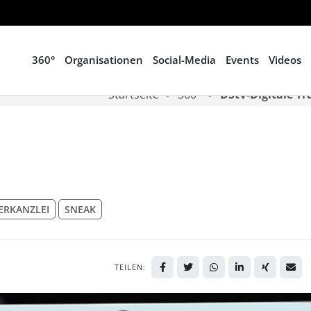
360°
Organisationen
Social-Media
Events
Videos
Startseite
360°
DStV-Digitale T
ERKANZLEI
SNEAK
TEILEN: