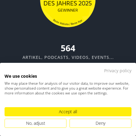
670
ARTIKEL, PODCASTS, VIDEOS, EVENTS...
370
Privacy policy
We use cookies
TOOLS
We may place these for analysis of our visitor data, to improve our website,
show personalised content and to give you a great website experience. For
more information about the cookies we use open the settings.
Like Us
Like Us
auf Facebook
auf Instagram
Accept all
No, adjust
Deny
Like Us
Like Us
auf LinkedIn
auf Xing