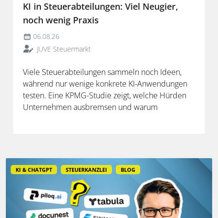
KI in Steuerabteilungen: Viel Neugier,
noch wenig Praxis
06.08.26
JUVE Steuermarkt
Viele Steuerabteilungen sammeln noch Ideen,
während nur wenige konkrete KI-Anwendungen
testen. Eine KPMG-Studie zeigt, welche Hürden
Unternehmen ausbremsen und warum
spezialisierte Lösungen erst durch die Anbindung
an Steuerdaten und Prozesse ihren Mehrwert
entfalten.
KI & CHATGPT
STEUERKANZLEI
BLOG