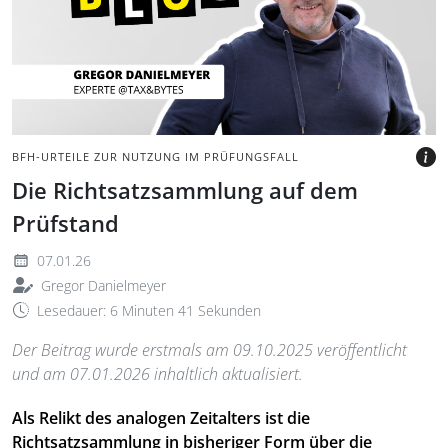
Schriftzug Blog und
Portraitbild des Autors.
BILD: @TAXANDBYTES
BFH-URTEILE ZUR NUTZUNG IM PRÜFUNGSFALL
Die Richtsatzsammlung auf dem
Prüfstand
07.01.26
Gregor Danielmeyer
Lesedauer: 6 Minuten 41 Sekunden
Der Beitrag wurde erstmals am 09.10.2025 veröffentlicht
und am 07.01.2026 inhaltlich aktualisiert.
Als Relikt des analogen Zeitalters ist die
Richtsatzsammlung in bisheriger Form über die