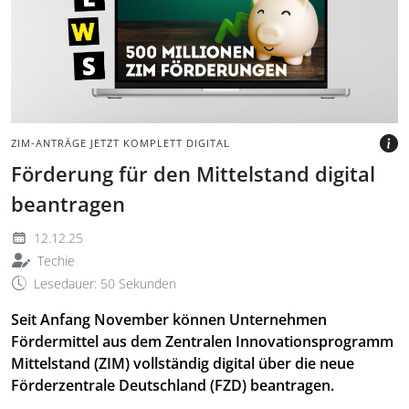
Pfeil nach oben auf
Holztisch
BILD: STEFAN NITA'S VIA
CANVA.COM
ZIM-ANTRÄGE JETZT KOMPLETT DIGITAL
Förderung für den Mittelstand digital
beantragen
12.12.25
Techie
Lesedauer: 50 Sekunden
Seit
Anfang November können Unternehmen
Fördermittel aus dem Zentralen Innovationsprogramm
Mittelstand (ZIM) vollständig digital über die neue
Förderzentrale Deutschland (FZD) beantragen.