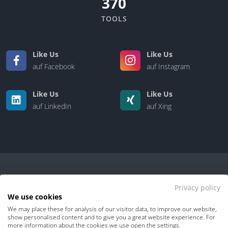
370
TOOLS
Like Us
Like Us
auf Facebook
auf Instagram
Like Us
Like Us
auf LinkedIn
auf Xing
Privacy policy
We use cookies
We may place these for analysis of our visitor data, to improve our website,
Kontakt
|
Über uns
show personalised content and to give you a great website experience. For
more information about the cookies we use open the settings.