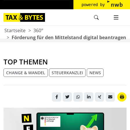
powered by
Startseite
360°
Förderung für den Mittelstand digital beantragen
TOP THEMEN
CHANGE & WANDEL
STEUERKANZLEI
NEWS
Laptop zeigt lachendes
Sparschwein mit grünem