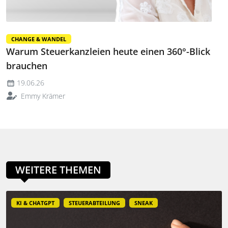
CHANGE & WANDEL
Warum Steuerkanzleien heute einen 360°-Blick
brauchen
19.06.26
Emmy Krämer
WEITERE THEMEN
KI & CHATGPT
STEUERABTEILUNG
SNEAK